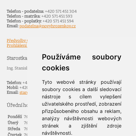
Telefon - podatelna:
+420 571 451 304
Telefon - matrika:
+420 571 451 593
Telefon - poplatky:
+420 571 451 594
Email:
podatelna@novyhrozenkov.cz
Předvolby Cookies
Prohlášení o přístupnosti
Používáme soubory
Starostka
cookies
Ing. Stanislava Špruncová
Tyto webové stránky používají
Telefon:
+420 571 451 578
Mobil:
+420602511322
soubory cookies a další sledovací
Email:
starosta@novyhrozenkov.cz
nástroje s cílem vylepšení
uživatelského prostředí, zobrazení
Úřední hodiny
přizpůsobeného obsahu a reklam,
Pondělí
7:00 - 11:30
12:00 - 17:00
analýzy návštěvnosti webových
Úterý
7:00 - 11:30
12:00 - 15:00
stránek a zjištění zdroje
Středa
7:00 - 11:30
12:00 - 17:00
návštěvnosti.
Čtvrtek
7:00 - 11:30
12:00 - 15:00