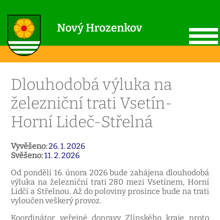
Dlouhodobá výluka na
železniční trati Vsetín-
Horní Lideč-Střelná
Vyvěšeno:
26. 1. 2026
Svěšeno:
11. 2. 2026
Od pondělí 16. února 2026 bude zahájena dlouhodobá
výluka na železniční trati 280 mezi Vsetínem, Horní
Lidčí a Střelnou. Až do poloviny prosince bude na trati
vyloučen veškerý provoz.
Koordinátor veřejné dopravy Zlínského kraje proto