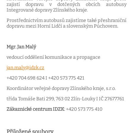
zajistí dopravu v dotčených obcích autobusy
Integrované dopravy Zlínského kraje.
Prostřednictvím autobusů zajistíme také přeshraniční
dopravu mezi Horní Lidčí a slovenským Púchovem.
Mgr. Jan Malý
vedoucí oddělení komunikace a propagace
jan.maly@idzk.cz
+420 704 698 624 I +420 573 775 421
Koordinátor veřejné dopravy Zlínského kraje, s.r.o.
třída Tomáše Bati 299, 763 02 Zlín-Louky I IČ 27677761
Zákaznické centrum IDZK
: +420 573 775 410
Přiložené soubory